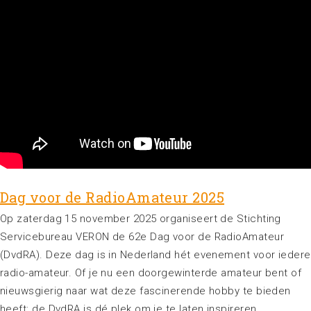
Dag voor de RadioAmateur 2025
Op zaterdag 15 november 2025 organiseert de Stichting
Servicebureau VERON de 62e Dag voor de RadioAmateur
(DvdRA). Deze dag is in Nederland hét evenement voor iedere
radio-amateur. Of je nu een doorgewinterde amateur bent of
nieuwsgierig naar wat deze fascinerende hobby te bieden
heeft: de DvdRA is dé plek om je te laten inspireren.