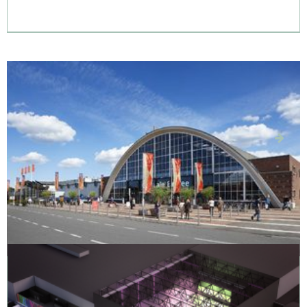
Brabanthallen 's-
Hertogenbosch
Brabanthallen ’s-Hertogenbosch is één van de grootste
beurzen- en evenementenlocaties van Nederland. Van
grote muziekfeesten tot Indoor Brabant: het gebeurt
hier!