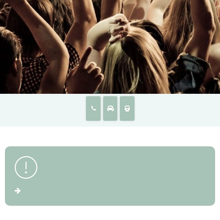
News
Availabillity
Parkeren
Overnachten