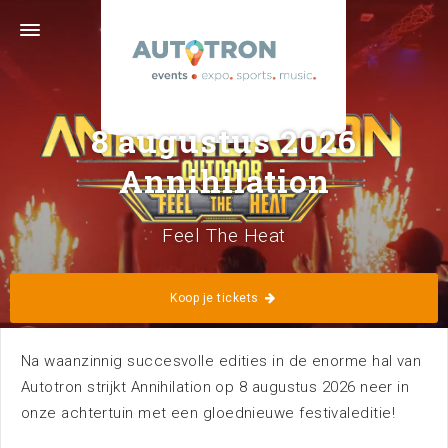
Graafsebaan 133 · 5248 NL Rosmalen ('s-
Hertogenbosch) · 073 629 39 11 ·
info@autotron.nl
Volg ons
8 augustus 2026
Annihilation
Feel The Heat
Home
Kalender
Koop je tickets
Na waanzinnig succesvolle edities in de enorme hal van
Autotron strijkt Annihilation op 8 augustus 2026 neer in
onze achtertuin met een gloednieuwe festivaleditie!