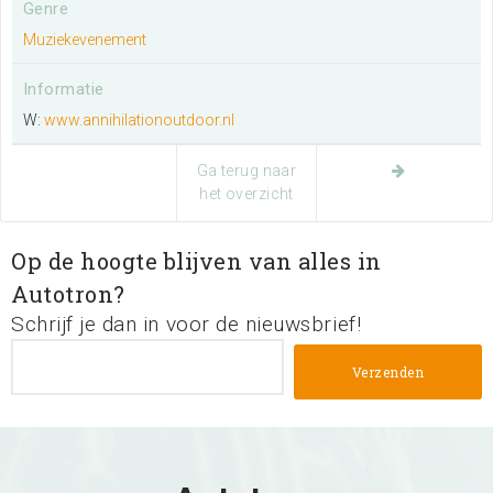
Genre
Muziekevenement
Ik wil een evenement organiseren
Informatie
Meer informatie
W:
www.annihilationoutdoor.nl
Ga terug naar
Ik exposeer op deze locatie
het overzicht
Meer informatie
Op de hoogte blijven van alles in
Autotron?
Ik wil de plattegrond van de locatie
Schrijf je dan in voor de nieuwsbrief!
bekijken
Meer informatie