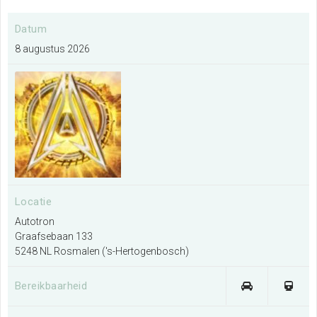
Nieuws
Datum
8 augustus 2026
Bereikbaarheid
Locatie
Parkeren
Autotron
Graafsebaan 133
Overnachten
5248 NL Rosmalen ('s-Hertogenbosch)
Omgeving
Bereikbaarheid
Contact