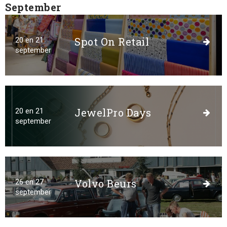
September
Ik wil een evenement organiseren
Spot On Retail
20 en 21
september
Meer informatie
Ik exposeer op deze locatie
Meer informatie
JewelPro Days
20 en 21
september
Ik wil de plattegrond van de locatie
bekijken
Meer informatie
Volvo Beurs
26 en 27
september