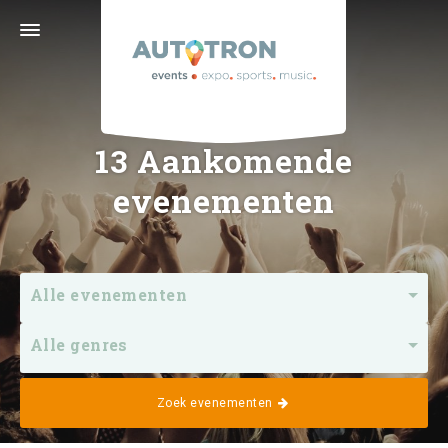
Graafsebaan 133 · 5248 NL Rosmalen ('s-
Hertogenbosch) · 073 629 39 11 ·
info@autotron.nl
Volg ons
13
Aankomende
evenementen
Alle evenementen
Home
Kalender
Alle genres
Zoek evenementen