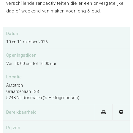
verschillende randactiviteiten die er een onvergetelijke
Nieuws
dag of weekend van maken voor jong & oud!
Datum
10 en 11 oktober 2026
Openingstijden
Bereikbaarheid
Van 10:00 uur tot 16:00 uur
Locatie
Autotron
Graafsebaan 133
Parkeren
5248 NL Rosmalen ('s-Hertogenbosch)
Overnachten
Bereikbaarheid
Omgeving
Prijzen
Contact