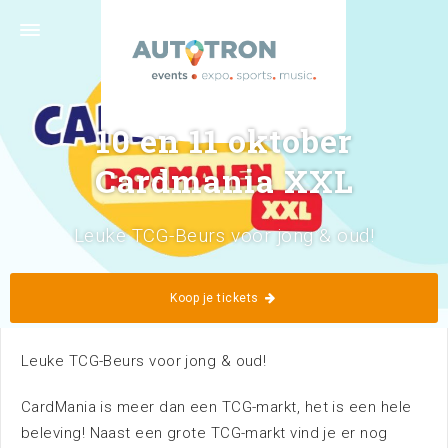
Graafsebaan 133 · 5248 NL Rosmalen ('s-
Hertogenbosch) · 073 629 39 11 ·
info@autotron.nl
Volg ons
10 en 11 oktober
Cardmania XXL
Leuke TCG-Beurs voor jong & oud!
Home
Kalender
Koop je tickets
Leuke TCG-Beurs voor jong & oud!
CardMania is meer dan een TCG-markt, het is een hele
beleving! Naast een grote TCG-markt vind je er nog