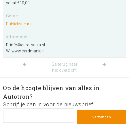
vanaf €10,00
Genre
Ik wil een evenement organiseren
Publieksbeurs
Meer informatie
Informatie
E: info@cardmania.nl
Ik exposeer op deze locatie
W: www.cardmania.nl
Meer informatie
Ga terug naar
het overzicht
Ik wil de plattegrond van de locatie
bekijken
Op de hoogte blijven van alles in
Autotron?
Meer informatie
Schrijf je dan in voor de nieuwsbrief!