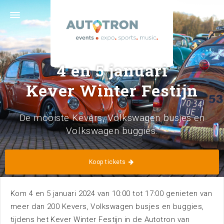
Graafsebaan 133 · 5248 NL Rosmalen ('s-
Hertogenbosch) · 073 629 39 11 ·
info@autotron.nl
Volg ons
4 en 5 januari
Kever Winter Festijn
De mooiste Kevers, Volkswagen busjes en
Volkswagen buggies.
Home
Kalender
Koop tickets
Kom 4 en 5 januari 2024 van 10:00 tot 17:00 genieten van
meer dan 200 Kevers, Volkswagen busjes en buggies,
tijdens het Kever Winter Festijn in de Autotron van