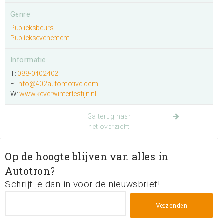
Genre
Zoeken
Publieksbeurs
Publieksevenement
Informatie
T:
088-0402402
E:
info@402automotive.com
W:
www.keverwinterfestijn.nl
Ga terug naar
het overzicht
Op de hoogte blijven van alles in
Autotron?
Schrijf je dan in voor de nieuwsbrief!