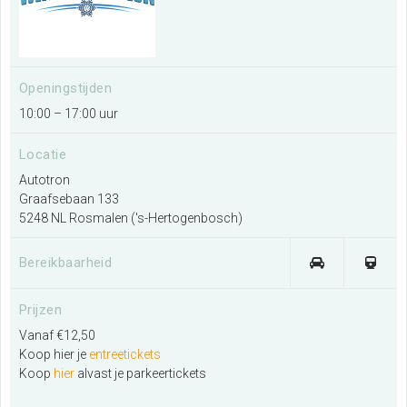
Ik wil een evenement organiseren
Openingstijden
Meer informatie
10:00 – 17:00 uur
Locatie
Ik exposeer op deze locatie
Autotron
Meer informatie
Graafsebaan 133
5248 NL Rosmalen ('s-Hertogenbosch)
Ik wil de plattegrond van de locatie
Bereikbaarheid
bekijken
Meer informatie
Prijzen
Vanaf €12,50
Koop hier je
entreetickets
Koop
hier
alvast je parkeertickets