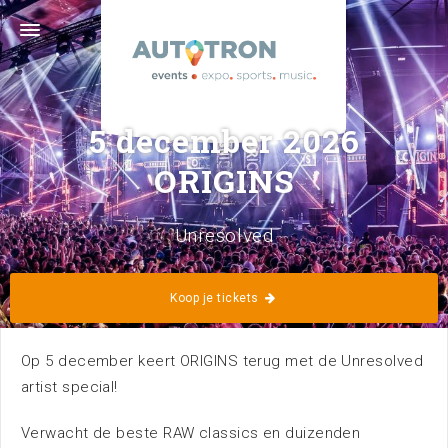
Graafsebaan 133 · 5248 NL Rosmalen ('s-Hertogenbosch) · 073
629 39 11 ·
info@autotron.nl
Volg ons
5 december 2026
ORIGINS
Unresolved
Home
Kalender
Koop je tickets
Op 5 december keert ORIGINS terug met de Unresolved
artist special!
Verwacht de beste RAW classics en duizenden