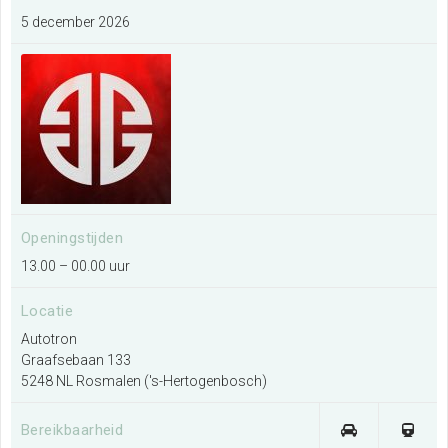
5 december 2026
Ik wil een evenement organiseren
Meer informatie
Ik exposeer op deze locatie
Meer informatie
Openingstijden
13.00 – 00.00 uur
Ik wil de plattegrond van de locatie
bekijken
Locatie
Meer informatie
Autotron
Graafsebaan 133
5248 NL Rosmalen ('s-Hertogenbosch)
Bereikbaarheid