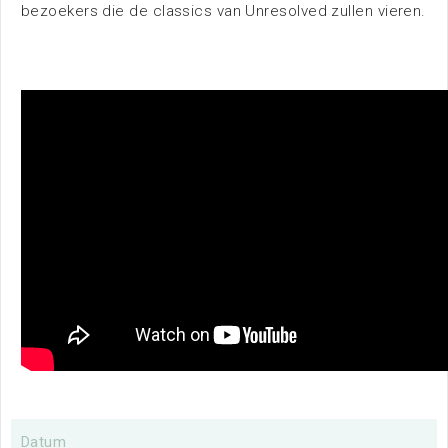
bezoekers die de classics van Unresolved zullen vieren.
Nieuws
Bereikbaarheid
Parkeren
Overnachten
Omgeving
Contact
Datum