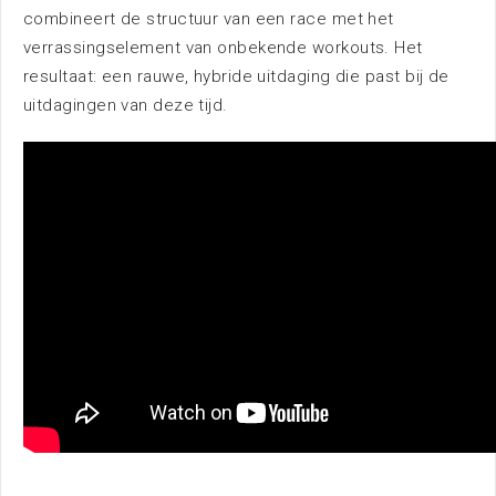
combineert de structuur van een race met het
Nieuws
verrassingselement van onbekende workouts. Het
resultaat: een rauwe, hybride uitdaging die past bij de
uitdagingen van deze tijd.
Bereikbaarheid
Parkeren
Overnachten
Omgeving
Contact