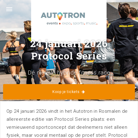
Graafsebaan 133 · 5248 NL Rosmalen ('s-Hertogenbosch) · 073
629 39 11 ·
info@autotron.nl
Volg ons
24 januari 2026
Protocol Series
Dé nieuwe hybride fitness race
Home
Kalender
Koop je tickets
Op 24 januari 2026 vindt in het Autotron in Rosmalen de
allereerste editie van Protocol Series plaats: een
vernieuwend sportconcept dat deelnemers niet alleen
fysiek, maar vooral mentaal op de proef stelt. Protocol