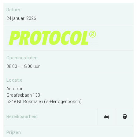
Datum
24 januari 2026
Ik wil een evenement organiseren
Meer informatie
Ik exposeer op deze locatie
Openingstijden
Meer informatie
08.00 – 18.00 uur
Locatie
Ik wil de plattegrond van de locatie
Autotron
bekijken
Graafsebaan 133
Meer informatie
5248 NL Rosmalen ('s-Hertogenbosch)
Bereikbaarheid
Prijzen