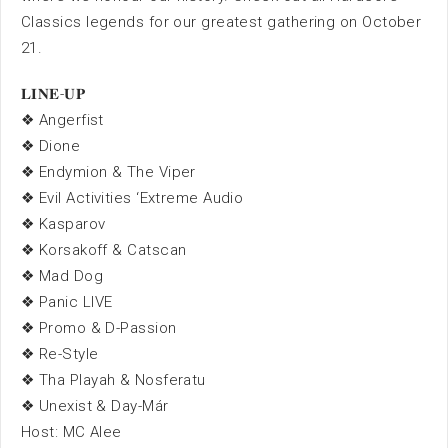
Classics legends for our greatest gathering on October
Nieuws
21.
𝐋𝐈𝐍𝐄-𝐔𝐏
❖ Angerfist
❖ Dione
❖ Endymion & The Viper
❖ Evil Activities ‘Extreme Audio
Bereikbaarheid
❖ Kasparov
❖ Korsakoff & Catscan
❖ Mad Dog
❖ Panic LIVE
Parkeren
❖ Promo & D-Passion
Overnachten
❖ Re-Style
❖ Tha Playah & Nosferatu
Omgeving
❖ Unexist & Day-Már
Host: MC Alee
Contact