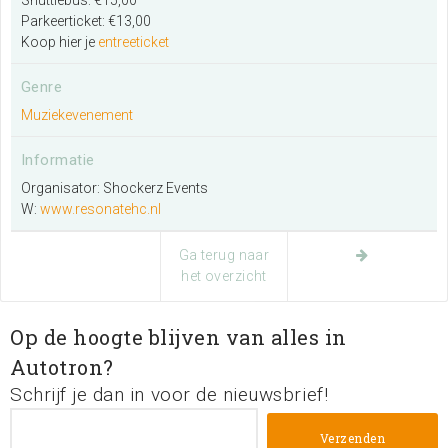
Parkeerticket: €13,00
Koop hier je
entreeticket
Genre
Muziekevenement
Informatie
Organisator: Shockerz Events
W:
www.resonatehc.nl
Ga terug naar
het overzicht
Op de hoogte blijven van alles in
Autotron?
Schrijf je dan in voor de nieuwsbrief!