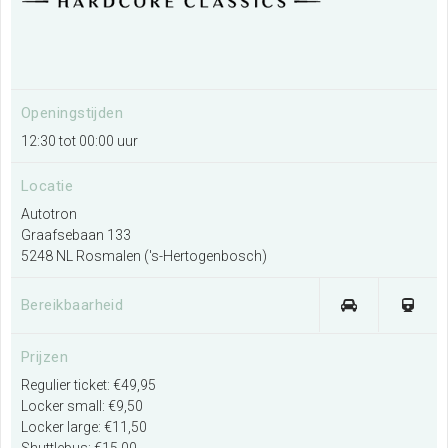
Zoeken
Openingstijden
12:30 tot 00:00 uur
Locatie
Autotron
Graafsebaan 133
5248 NL Rosmalen ('s-Hertogenbosch)
Bereikbaarheid
Prijzen
Regulier ticket: €49,95
Locker small: €9,50
Locker large: €11,50
Shuttlebus: €15,00