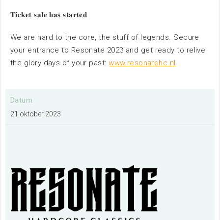
𝐓𝐢𝐜𝐤𝐞𝐭 𝐬𝐚𝐥𝐞 𝐡𝐚𝐬 𝐬𝐭𝐚𝐫𝐭𝐞𝐝
We are hard to the core, the stuff of legends. Secure
Ik wil een evenement organiseren
your entrance to Resonate 2023 and get ready to relive
Meer informatie
the glory days of your past:
www.resonatehc.nl
Ik exposeer op deze locatie
Datum
Meer informatie
21 oktober 2023
Ik wil de plattegrond van de locatie
bekijken
Meer informatie