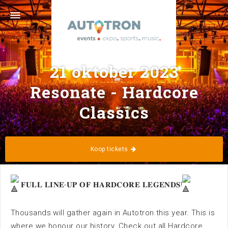
Graafsebaan 133 · 5248 NL Rosmalen ('s-
Hertogenbosch) · 073 629 39 11 ·
info@autotron.nl
Volg ons
21 oktober 2023
Resonate - Hardcore
Classics
Koop tickets
Home
Kalender
𝐅𝐔𝐋𝐋 𝐋𝐈𝐍𝐄-𝐔𝐏 𝐎𝐅 𝐇𝐀𝐑𝐃𝐂𝐎𝐑𝐄 𝐋𝐄𝐆𝐄𝐍𝐃𝐒!
Thousands will gather again in Autotron this year. This is
where we honour our history. Check out all Hardcore