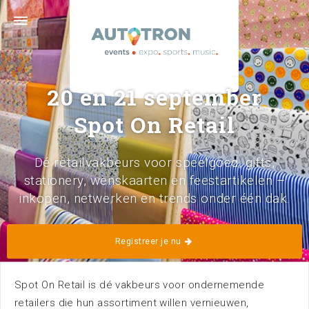
Graafsebaan 133 · 5248 NL Rosmalen ('s-
Hertogenbosch) · 073 629 39 11 ·
info@autotron.nl
Volg ons
20 en 21 september
Spot On Retail
Dé retailvakbeurs voor speelgoed, gifts,
stationery, wenskaarten en feestartikelen –
inkopen, netwerken en trends onder één dak.
Home
Kalender
Registreer je nu
Spot On Retail is dé vakbeurs voor ondernemende
retailers die hun assortiment willen vernieuwen,