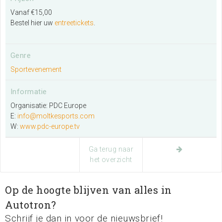
Vanaf €15,00
Bestel hier uw
entreetickets
.
Zoeken
Genre
Sportevenement
Informatie
Organisatie: PDC Europe
E:
info@moltkesports.com
W:
www.pdc-europe.tv
Ga terug naar
het overzicht
Op de hoogte blijven van alles in
Autotron?
Schrijf je dan in voor de nieuwsbrief!