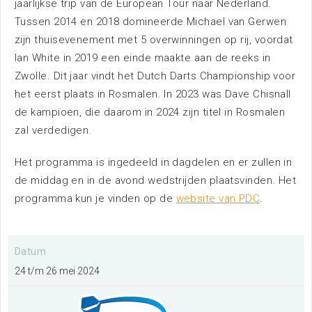
jaarlijkse trip van de European Tour naar Nederland.
Nieuws
Tussen 2014 en 2018 domineerde Michael van Gerwen
zijn thuisevenement met 5 overwinningen op rij, voordat
Ian White in 2019 een einde maakte aan de reeks in
Zwolle. Dit jaar vindt het Dutch Darts Championship voor
het eerst plaats in Rosmalen. In 2023 was Dave Chisnall
de kampioen, die daarom in 2024 zijn titel in Rosmalen
zal verdedigen.
Bereikbaarheid
Het programma is ingedeeld in dagdelen en er zullen in
de middag en in de avond wedstrijden plaatsvinden. Het
programma kun je vinden op de
website van PDC
.
Parkeren
Overnachten
Datum
24 t/m 26 mei 2024
Omgeving
Contact