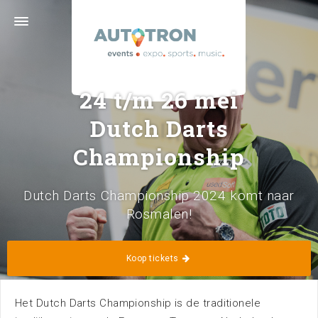
Graafsebaan 133 · 5248 NL Rosmalen ('s-
Hertogenbosch) · 073 629 39 11 ·
info@autotron.nl
Volg ons
24 t/m 26 mei
Dutch Darts
Championship
Dutch Darts Championship 2024 komt naar
Home
Kalender
Rosmalen!
Koop tickets
Het Dutch Darts Championship is de traditionele