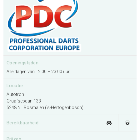
Ik wil een evenement organiseren
Meer informatie
Ik exposeer op deze locatie
Openingstijden
Meer informatie
Alle dagen van 12:00 – 23:00 uur
Ik wil de plattegrond van de locatie
Locatie
bekijken
Autotron
Graafsebaan 133
Meer informatie
5248 NL Rosmalen ('s-Hertogenbosch)
Bereikbaarheid
Prijzen