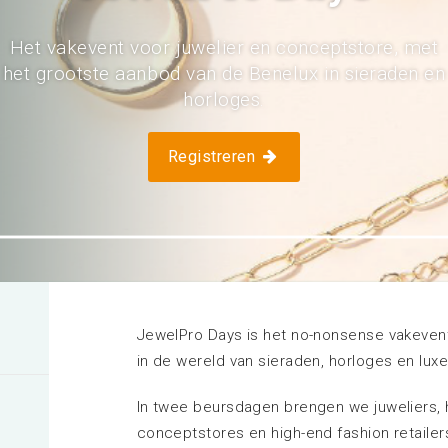
Ik exposeer op deze locatie
Het vakevent voor juwelier en conceptstore, met
Meer informatie
het grootste aanbod van de Benelux in sieraden en
horloges.
Registreren
JewelPro Days is het no-nonsense vakevent 
in de wereld van sieraden, horloges en luxe 
In twee beursdagen brengen we juweliers, 
conceptstores en high-end fashion retaile