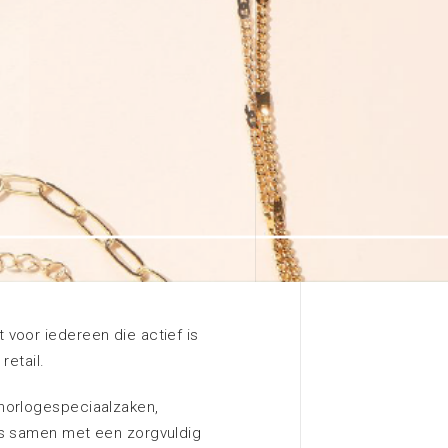
Ik wil de plattegrond van de
locatie bekijken
Meer informatie
Zoeken
voor iedereen die actief is
retail.
horlogespeciaalzaken,
rs samen met een zorgvuldig