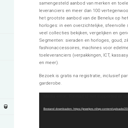
samengesteld aanbod van merken en toele
leveranciers en meer dan 100 vertegenwoor
het grootste aanbod van de Benelux op het
horloges: in een overzichtelijke, sfeervolle
veel collecties bekijken, vergelijken en ge
Segmenten: sieraden en horloges, goud, zil
fashionaccessoires, machines voor edelme
toeleveranciers (verpakkingen, ICT, kassasy
en meer).
Bezoek is gratis na registratie, inclusief pa
garderobe.
Videospeler
Media error: Format(s) not supported or so
Bestand downloaden: https://jewelpro.nl/wp-content/uploads/