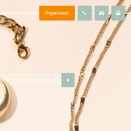
 ons
Organiseer
Parkeren
Overnachten
arheid
Omgeving
Contact
Volgende evenementen