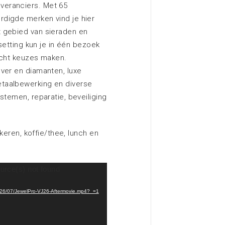
veranciers. Met 65
digde merken vind je hier
 gebied van sieraden en
 setting kun je in één bezoek
richt keuzes maken.
ver en diamanten, luxe
taalbewerking en diverse
stemen, reparatie, beveiliging
rkeren, koffie/thee, lunch en
urce(s) not found
2026/07/JewelPro-VJ26-Aftermovie.mp4?_=1