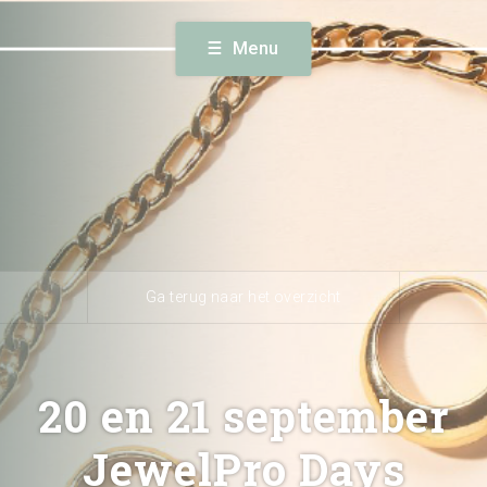
Volg
rtogenbosch) · 073 629 39 11 ·
info@autotron.nl
Menu
alender
Nieuws
Bereikba
Ga terug naar het overzicht
20 en 21 september
JewelPro Days