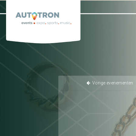
Graafsebaan 133 · 5248 NL Rosmalen ('s-He
Home
K
Vorige evenementen