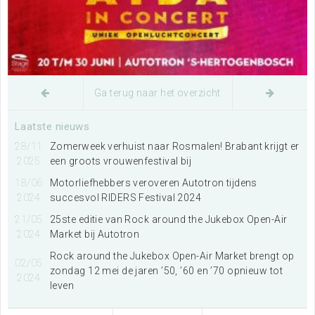
Ga terug naar het overzicht
Laatste nieuws
28/11
Zomerweek verhuist naar Rosmalen! Brabant krijgt er
2025
een groots vrouwenfestival bij
18/06
Motorliefhebbers veroveren Autotron tijdens
2024
succesvol RIDERS Festival 2024
21/05
25ste editie van Rock around the Jukebox Open-Air
2024
Market bij Autotron
Rock around the Jukebox Open-Air Market brengt op
02/05
zondag 12 mei de jaren ’50, ’60 en ’70 opnieuw tot
2024
leven