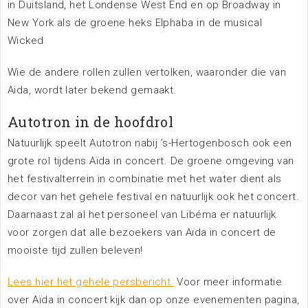
in Duitsland, het Londense West End en op Broadway in
New York als de groene heks Elphaba in de musical
Wicked
Ik wil een evenement organiseren
Wie de andere rollen zullen vertolken, waaronder die van
Meer informatie
Aida, wordt later bekend gemaakt.
Autotron in de hoofdrol
Ik exposeer op deze locatie
Meer informatie
Natuurlijk speelt Autotron nabij ’s-Hertogenbosch ook een
grote rol tijdens Aïda in concert. De groene omgeving van
het festivalterrein in combinatie met het water dient als
Ik wil de plattegrond van de locatie
decor van het gehele festival en natuurlijk ook het concert.
bekijken
Daarnaast zal al het personeel van Libéma er natuurlijk
Meer informatie
voor zorgen dat alle bezoekers van Aïda in concert de
mooiste tijd zullen beleven!
Lees hier het gehele persbericht.
Voor meer informatie
over Aïda in concert kijk dan op onze evenementen pagina,