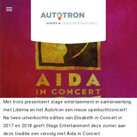
Graafsebaan 133 · 5248 NL Rosmalen ('s-
Hertogenbosch) · 073 629 39 11 ·
info@autotron.nl
Volg ons
Home
Kalender
Met trots presenteert stage entertainment in samenwerking
met Libéma en het Autotron een nieuw openluchtconcert!
Na twee uitverkochte edities van Elisabeth in Concert in
2017 en 2018 geeft Stage Entertainment deze zomer aan
deze traditie een vervolg met Aida in Concert.