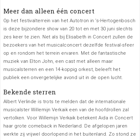
Nieuws
Meer dan alleen één concert
Op het festivalterrein van het Autotron in ’s-Hertogenbosch
is deze bijzondere show van 20 tot en met 30 juni slechts
zes keer te zien. Net als bij Elisabeth in Concert zullen de
bezoekers van het musicalconcert dezelfde festival-sfeer
op en rondom het terrein ervaren. Met de fantastische
muziek van Elton John, een cast met alleen maar
Bereikbaarheid
musicalsterren en een 14-koppig orkest, beleeft het
publiek een onvergetelijke avond uit in de open lucht.
Bekende sterren
Parkeren
Albert Verlinde is trots te melden dat de internationale
musicalster Willemijn Verkaik een van de hoofdrollen zal
Overnachten
vertolken. Voor Willemijn Verkaik betekent Aida in Concert
Omgeving
haar grote comeback in Nederland. De afgelopen jaren
werkte zij vrijwel doorlopend in het buitenland. Zo stond ze
Contact